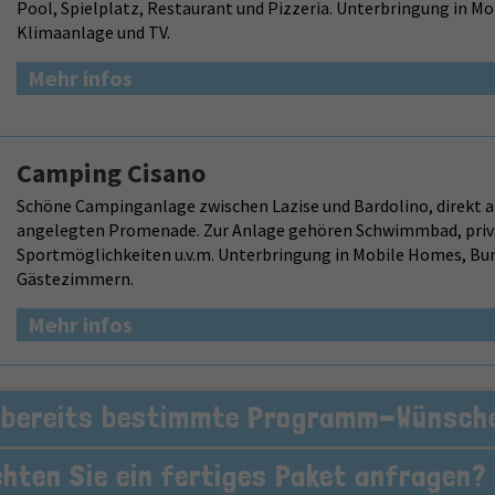
Pool, Spielplatz, Restaurant und Pizzeria. Unterbringung in 
Klimaanlage und TV.
Mehr infos
Camping Cisano
Schöne Campinganlage zwischen Lazise und Bardolino, direkt a
angelegten Promenade. Zur Anlage gehören Schwimmbad, priva
Sportmöglichkeiten u.v.m. Unterbringung in Mobile Homes, Bu
Gästezimmern.
Mehr infos
s bereits bestimmte Programm-Wünsch
ten Sie ein fertiges Paket anfragen?