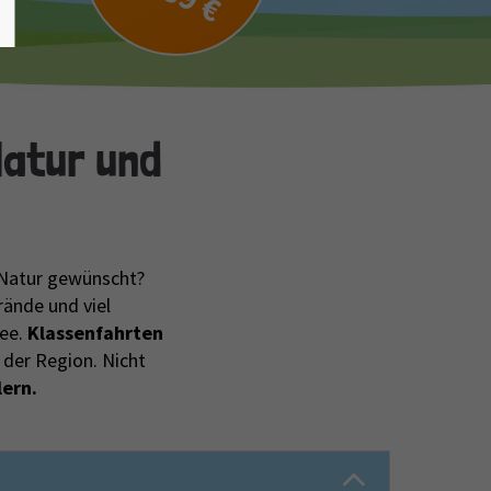
atur und
 Natur gewünscht?
rände und viel
See.
Klassenfahrten
 der Region. Nicht
lern.