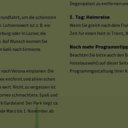
Dogenpalast zu entfernen und
5. Tag: Heimreise
rundfahrt, um die schönsten
 Lohnenswert ist z. B. ein
Wenn Sie gleich nach dem Früh
burg oder in Lazise; die
Zeit für einen Halt in Trient,
. Auf Wunsch können Sie
Noch mehr Programmtipps
on Salò nach Sirmione.
Beachten Sie bitte auch den B
Hotelauswahl) auf dieser Seite
 nach Verona einplanen. Die
Programmgestaltung Ihrer Kl
ee entfernt und allein schon
wert. Nicht zu vergessen ist
t Romeo schmachtete. Spaß und
 Gardaland. Der Park liegt ca.
nde März bis 1. November ab