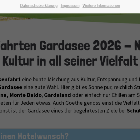
Datenschutzerklärung
Impressum
Weitere Informationen
fahrten Gardasee 2026 - N
Kultur in all seiner Vielfalt
senfahrt
eine bunte Mischung aus Kultur, Entspannung und
Gardasee
eine gute Wahl. Hier gibt es Sonne pur, reichlich St
na,
Monte Baldo
,
Gardaland
oder einfach nur Chillen am 
eten für Jeden etwas. Auch Goethe genoss einst die Vielfalt
nst ist der Gardasee eines der begehrtesten Ziele bei
Schü
einen Hotelwunsch?