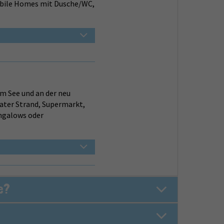
Mobile Homes mit Dusche/WC,
m See und an der neu
ter Strand, Supermarkt,
ngalows oder
e?