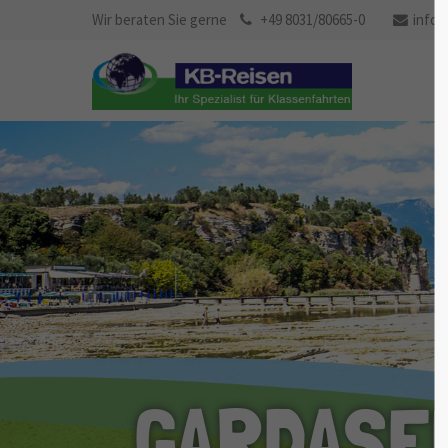
Klassenfahrt
Wir beraten Sie gerne
+49 8031/80665-0
info@
jetzt anfragen
GARDASE