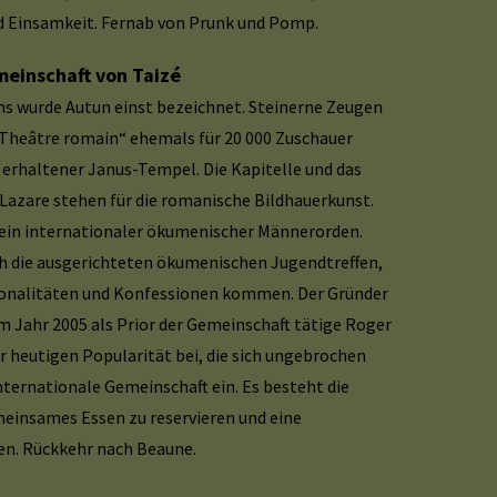
d Einsamkeit. Fernab von Prunk und Pomp.
meinschaft von Taizé
ms wurde Autun einst bezeichnet. Steinerne Zeugen
s „Theâtre romain“ ehemals für 20 000 Zuschauer
 erhaltener Janus-Tempel. Die Kapitelle und das
Lazare stehen für die romanische Bildhauerkunst.
ein internationaler ökumenischer Männerorden.
rch die ausgerichteten ökumenischen Jugendtreffen,
tionalitäten und Konfessionen kommen. Der Gründer
m Jahr 2005 als Prior der Gemeinschaft tätige Roger
 heutigen Popularität bei, die sich ungebrochen
internationale Gemeinschaft ein. Es besteht die
meinsames Essen zu reservieren und eine
en. Rückkehr nach Beaune.