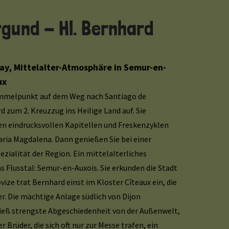
gund - Hl. Bernhard
lay, Mittelalter-Atmosphäre in Semur-en-
ux
Sammelpunkt auf dem Weg nach Santiago de
d zum 2. Kreuzzug ins Heilige Land auf. Sie
den eindrucksvollen Kapitellen und Freskenzyklen
aria Magdalena. Dann genießen Sie bei einer
ezialität der Region. Ein mittelalterliches
s Flusstal: Semur-en-Auxois. Sie erkunden die Stadt
ize trat Bernhard einst im Kloster Cîteaux ein, die
r. Die mächtige Anlage südlich von Dijon
 hieß strengste Abgeschiedenheit von der Außenwelt,
 Brüder, die sich oft nur zur Messe trafen, ein