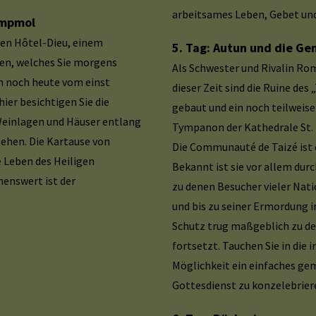
arbeitsames Leben, Gebet un
ampmol
ten Hôtel-Dieu, einem
5. Tag: Autun und die Ge
en, welches Sie morgens
Als Schwester und Rivalin Ro
n noch heute vom einst
dieser Zeit sind die Ruine de
ier besichtigen Sie die
gebaut und ein noch teilweise
 Weinlagen und Häuser entlang
Tympanon der Kathedrale St. 
ehen. Die Kartause von
Die Communauté de Taizé ist 
 Leben des Heiligen
Bekannt ist sie vor allem du
henswert ist der
zu denen Besucher vieler Na
und bis zu seiner Ermordung i
Schutz trug maßgeblich zu der
fortsetzt. Tauchen Sie in die 
Möglichkeit ein einfaches ge
Gottesdienst zu konzelebrier