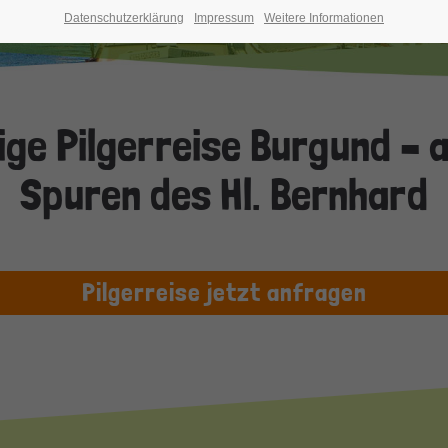
Datenschutzerklärung
Impressum
Weitere Informationen
ge Pilgerreise Burgund – 
Spuren des Hl. Bernhard
Pilgerreise jetzt anfragen