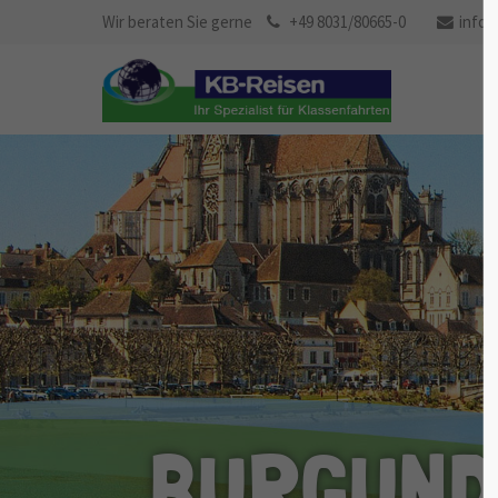
Pilgerreise jetzt
Wir beraten Sie gerne
+49 8031/80665-0
info@
anfragen
BURGUND