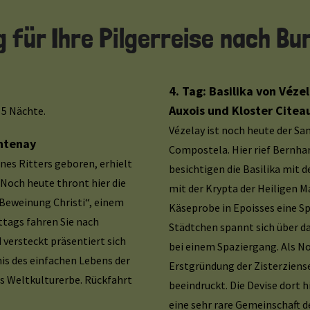
für Ihre Pilgerreise nach Bur
4. Tag: Basilika von Véze
Auxois und Kloster Citea
 5 Nächte.
Vézelay ist noch heute der 
ontenay
Compostela. Hier rief Bernhar
ines Ritters geboren, erhielt
besichtigen die Basilika mit 
 Noch heute thront hier die
mit der Krypta der Heiligen M
 Beweinung Christi“, einem
Käseprobe in Epoisses eine Sp
tags fahren Sie nach
Städtchen spannt sich über da
 versteckt präsentiert sich
bei einem Spaziergang. Als Nov
nis des einfachen Lebens der
Erstgründung der Zisterziense
as Weltkulturerbe. Rückfahrt
beeindruckt. Die Devise dort
eine sehr rare Gemeinschaft der