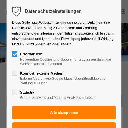
Pilgerreise
jetzt anfragen
Menu
Datenschutzeinstellungen
Diese Seite nutzt Website-Trackingtechnologien Dritter, um ihre
Dienste anzubieten, stetig zu verbessern und Werbung
entsprechend der Interessen der Nutzer anzuzeigen. Ich bin damit
in
k
l. B
u
b
€
6
5
einverstanden und kann meine Einwilligung jederzeit mit Wirkung
für die Zukunft widerrufen oder ändern.
s a
9
ASSISI - 6 TAGE
Erforderlich*
Notwendige Cookies und Google Fonts zulassen damit die
Website korrekt funktioniert
Komfort, externe Medien
6-tägige Pilgerreise nach Assisi
Externe Medien wie Google Maps, OpenStreetMap und
Youtube zulassen
Statistik
Google Analytics und Matomo Analytics zulassen
HOTELS
Das Laden von Google Maps wurde nicht