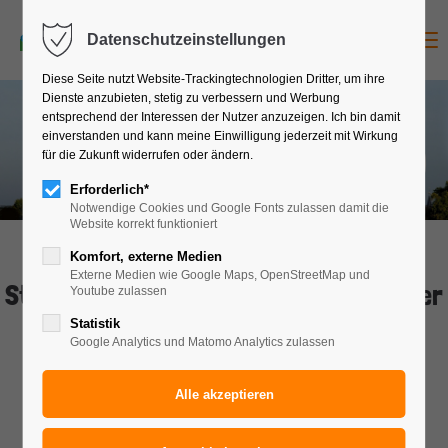
Studienreise
jetzt anfragen
Menu
Datenschutzeinstellungen
Diese Seite nutzt Website-Trackingtechnologien Dritter, um ihre
Dienste anzubieten, stetig zu verbessern und Werbung
entsprechend der Interessen der Nutzer anzuzeigen. Ich bin damit
ab € 548
einverstanden und kann meine Einwilligung jederzeit mit Wirkung
für die Zukunft widerrufen oder ändern.
RHEIN UND MOSEL
Erforderlich*
Notwendige Cookies und Google Fonts zulassen damit die
Website korrekt funktioniert
Komfort, externe Medien
Vorschlag für eine 6-tägige
Externe Medien wie Google Maps, OpenStreetMap und
Studienreise entlang dem Rhein und der
Youtube zulassen
Mosel
Statistik
Google Analytics und Matomo Analytics zulassen
Studienreise jetzt anfragen