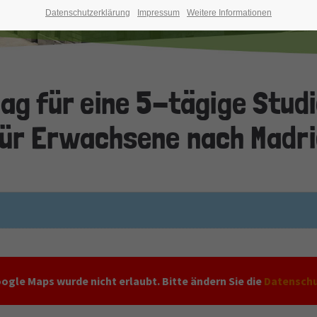
Datenschutzerklärung
Impressum
Weitere Informationen
ag für eine 5-tägige Stud
ür Erwachsene nach Madr
ogle Maps wurde nicht erlaubt. Bitte ändern Sie die
Datenschu