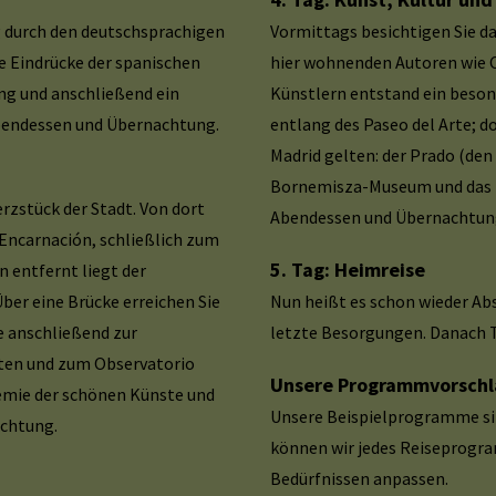
 durch den deutschsprachigen
Vormittags besichtigen Sie das
e Eindrücke der spanischen
hier wohnenden Autoren wie C
ng und anschließend ein
Künstlern entstand ein beson
 Abendessen und Übernachtung.
entlang des Paseo del Arte; do
Madrid gelten: der Prado (de
Bornemisza-Museum und das K
rzstück der Stadt. Von dort
Abendessen und Übernachtun
Encarnación, schließlich zum
5. Tag: Heimreise
n entfernt liegt der
ber eine Brücke erreichen Sie
Nun heißt es schon wieder Abschied nehmen - je nach
ie anschließend zur
letzte Besorgungen. Danach T
rten und zum Observatorio
Unsere Programmvorschlä
demie der schönen Künste und
Unsere Beispielprogramme sin
achtung.
können wir jedes Reiseprogr
Bedürfnissen anpassen.