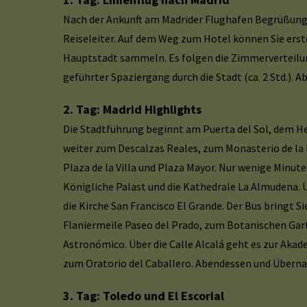
Nach der Ankunft am Madrider Flughafen Begrüßung
Reiseleiter. Auf dem Weg zum Hotel können Sie erst
Hauptstadt sammeln. Es folgen die Zimmerverteilu
geführter Spaziergang durch die Stadt (ca. 2 Std.).
2. Tag: Madrid Highlights
Die Stadtführung beginnt am Puerta del Sol, dem He
weiter zum Descalzas Reales, zum Monasterio de la 
Plaza de la Villa und Plaza Mayor. Nur wenige Minute
Königliche Palast und die Kathedrale La Almudena. Ü
die Kirche San Francisco El Grande. Der Bus bringt S
Flaniermeile Paseo del Prado, zum Botanischen Ga
Astronómico. Über die Calle Alcalá geht es zur Aka
zum Oratorio del Caballero. Abendessen und Übern
3. Tag: Toledo und El Escorial