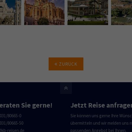
ZURÜCK
eraten Sie gerne!
Jetzt Reise anfrage
031/80665-0
Sie können uns gerne Ihre Wüns
031/80665-50
übermitteln und wir melden uns 
@kb-reisen.de
passenden Angebot bei Ihnen.