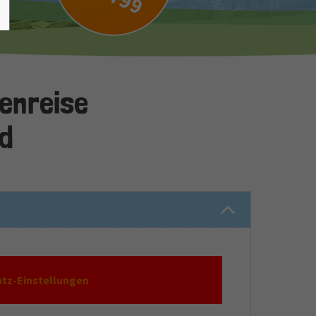
ienreise
id
tz-Einstellungen