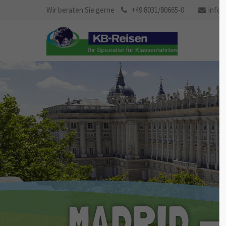
Studienreise
Wir beraten Sie gerne
+49 8031/80665-0
info@
jetzt anfragen
MADRID -