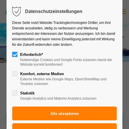
Studienreise
jetzt anfragen
Menu
Datenschutzeinstellungen
Diese Seite nutzt Website-Trackingtechnologien Dritter, um ihre
Dienste anzubieten, stetig zu verbessern und Werbung
entsprechend der Interessen der Nutzer anzuzeigen. Ich bin damit
2
x
Ü
/
F
a
b
€
9
einverstanden und kann meine Einwilligung jederzeit mit Wirkung
für die Zukunft widerrufen oder ändern.
1
8
BERLIN - 6 TAGE
Erforderlich*
Notwendige Cookies und Google Fonts zulassen damit die
Website korrekt funktioniert
Komfort, externe Medien
Vorschlag für eine 6-tägige
Externe Medien wie Google Maps, OpenStreetMap und
Studienreise nach Berlin und
Youtube zulassen
Brandenburg
Statistik
Google Analytics und Matomo Analytics zulassen
HOTELS