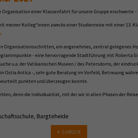
e Organisation einer Klassenfahrt für unsere Gruppe erschwerte -
t meiner Kolleg*innen zwecks einer Studienreise mit einer 13. K
m
.
chen Organisationsschritten, ein angenehmes, zentral gelegenes
rogrammpunkte - eine hervorragende Stadtführung mit Roberta 
uche u.a. der Vatikanischen Museen / des Petersdoms, der eindru
n Ostia Antíca -, sehr gute Beratung im Vorfeld, Betreuung währe
 beurteilt punkten und überzeugen konnte.
len, denn die Individualität, mit der wir in allen Phasen der Rei
chaftsschule, Bargteheide
ZURÜCK